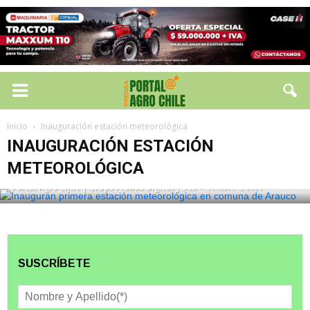
Inicio
Inauguración estación meteorológica
INAUGURACIÓN ESTACIÓN METEOROLÓGICA
INAUGURACIÓN ESTACIÓN
Inauguran primera estación
meteorológica en comuna de Arauco
METEOROLÓGICA
Portal Agro Chile | Grupo Prensa Digital | S.M
-
octubre 5, 2021
SUSCRÍBETE