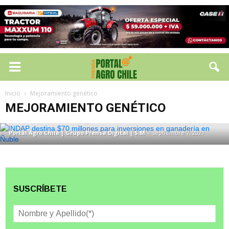
MEJORAMIENTO GENÉTICO
Inicio
Mejoramiento genético
INDAP destina $70 millones para
MEJORAMIENTO GENÉTICO
inversiones en ganadería en Ñuble
Portal Agro Chile | Grupo Prensa Digital | S.M
-
septiembre 7, 2021
SUSCRÍBETE