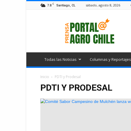
C
7.8
sábado, agosto 8, 2026
Santiago, CL
Portal
Agro
Chile
Todas las Noticias
Columnas y Reportajes
Inicio
PDTI y Prodesal
PDTI Y PRODESAL