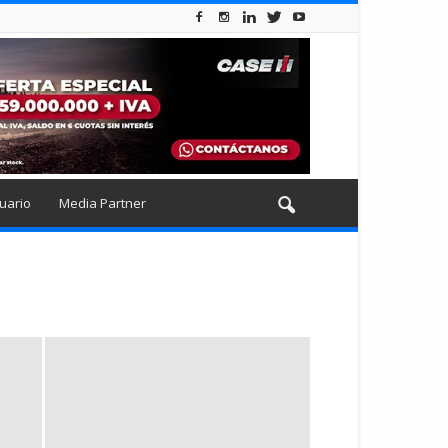
uario
Media Partner