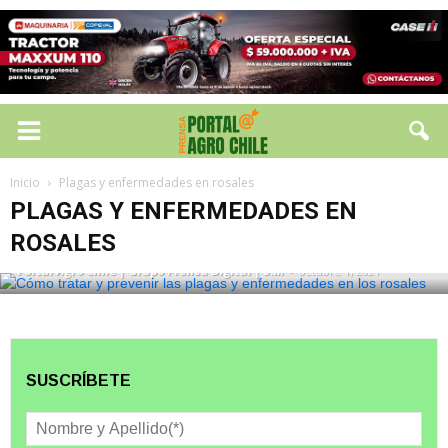
Inicio
Plagas y enfermedades en rosales
PLAGAS Y ENFERMEDADES EN ROSALES
PLAGAS Y ENFERMEDADES EN
Cómo tratar y prevenir las plagas y
enfermedades en los rosales
ROSALES
Portal Agro Chile | Grupo Prensa Digital | S.M
-
octubre 1, 2021
SUSCRÍBETE