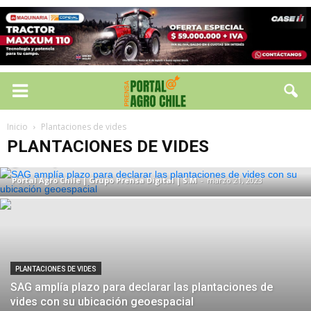
PLANTACIONES DE VIDES
SAG amplía plazo para declarar las
Inicio
Plantaciones de vides
plantaciones de vides con su ubicación
PLANTACIONES DE VIDES
geoespacial
Portal Agro Chile | Grupo Prensa Digital | S.M
-
marzo 21, 2023
PLANTACIONES DE VIDES
SAG amplía plazo para declarar las plantaciones de
vides con su ubicación geoespacial