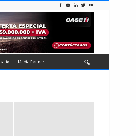
uario
Media Partner