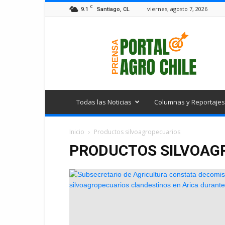
C
9.1
viernes, agosto 7, 2026
Santiago, CL
Portal
Agro
Chile
Todas las Noticias
Columnas y Reportajes
Inicio
Productos silvoagropecuarios
PRODUCTOS SILVOAG