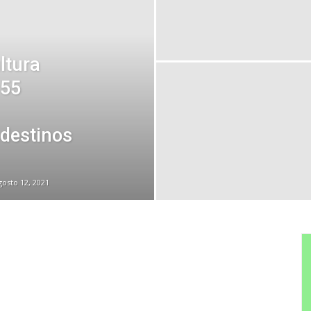
ltura
155
ndestinos
gosto 12, 2021