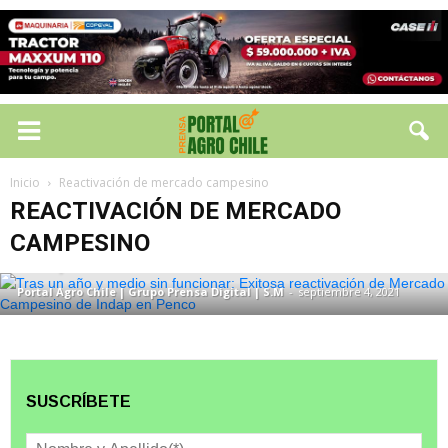
REACTIVACIÓN DE MERCADO CAMPESINO
Inicio
Reactivación de mercado campesino
Tras un año y medio sin funcionar:
REACTIVACIÓN DE MERCADO
Exitosa reactivación de mercado
CAMPESINO
campesino de INDAP en Penco
Portal Agro Chile | Grupo Prensa Digital | S.M
-
septiembre 4, 2021
SUSCRÍBETE