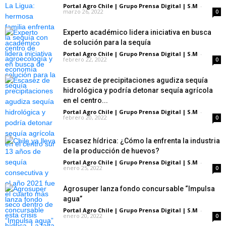
Portal Agro Chile | Grupo Prensa Digital | S.M
-
marzo 26, 2022
0
Experto académico lidera iniciativa en busca
de solución para la sequía
Portal Agro Chile | Grupo Prensa Digital | S.M
-
febrero 22, 2022
0
Escasez de precipitaciones agudiza sequía
hidrológica y podría detonar sequía agrícola
en el centro...
Portal Agro Chile | Grupo Prensa Digital | S.M
-
febrero 20, 2022
0
Escasez hídrica: ¿Cómo la enfrenta la industria
de la producción de huevos?
Portal Agro Chile | Grupo Prensa Digital | S.M
-
enero 25, 2022
0
Agrosuper lanza fondo concursable “Impulsa
agua”
Portal Agro Chile | Grupo Prensa Digital | S.M
-
enero 20, 2022
0