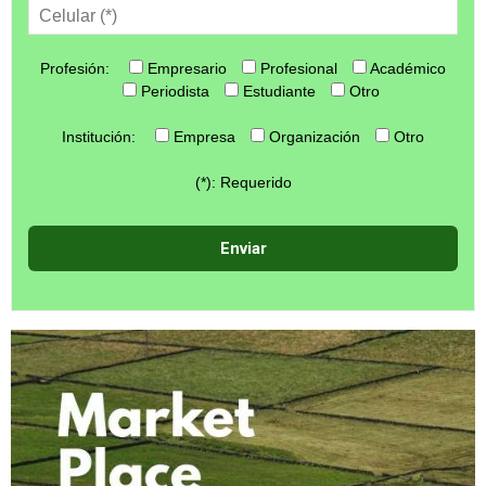
Profesión:
Empresario
Profesional
Académico
Periodista
Estudiante
Otro
Institución:
Empresa
Organización
Otro
(*): Requerido