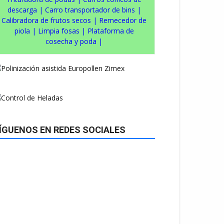
descarga
|
Carro transportador de bins
|
Calibradora de frutos secos
|
Remecedor de
piola
|
Limpia fosas
|
Plataforma de
cosecha y poda
|
ÍGUENOS EN REDES SOCIALES