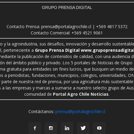
GRUPO PRENSA DIGITAL
Contacto Prensa: prensa@portalagrochile.cl | +569 4817 5372
Contacto Comercial: +569 4521 9061
ro y la agroindustria, sus desafíos, innovación y desarrollo sustenta
l, perteneciente a
Grupo Prensa Digital www.grupoprensadigital
 mediante la publicación de contenidos de calidad, con una audiencia 
n del ámbito público y privado. Los 5 portales de Noticias de Grupo P
rma gratuita para entidades sin fines lucros, que busquen un medio de 
s a periodistas, fundaciones, municipios, colegios, universidades, ON
r parte de nuestra red de prensa, por una agricultura más sustentable 
a las empresas y marcas a sumarse a nuestro selecto grupo de Auspi
comunidad de
Portal Agro Chile Noticias
.
Contáctanos:
prensa@portalagrochile.cl