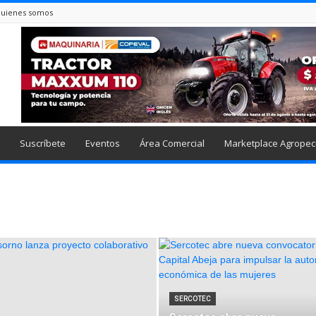
uienes somos
Suscríbete
Eventos
Área Comercial
Marketplace Agropec
SERCOTEC