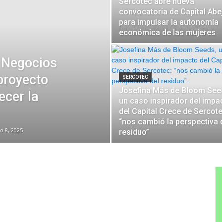
Sercotec abre nueva
convocatoria de Capital Abe
para impulsar la autonomía
económica de las mujeres
e Negocios
proyecto
SERCOTEC
Josefina Más de Bloom See
ecer la
un caso inspirador del impa
del Capital Crece de Sercote
“nos cambió la perspectiva 
io 8, 2025
residuo”