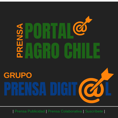
|
Prensa Publicidad
|
Prensa Colaborativa
|
Suscríbete
|