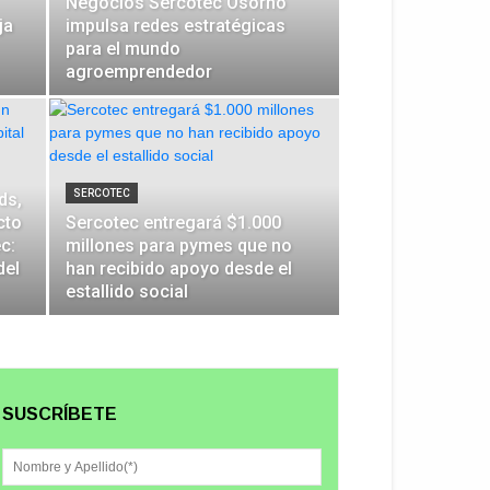
Negocios Sercotec Osorno
ja
impulsa redes estratégicas
para el mundo
agroemprendedor
SERCOTEC
ds,
cto
Sercotec entregará $1.000
c:
millones para pymes que no
del
han recibido apoyo desde el
estallido social
SUSCRÍBETE