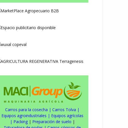
Carros para la cosecha
|
Carros Tolva
|
Equipos agroindustriales
|
Equipos agrícolas
|
Packing
|
Preparación de suelo
|
Trituradora de podas
|
Carros cónicos de