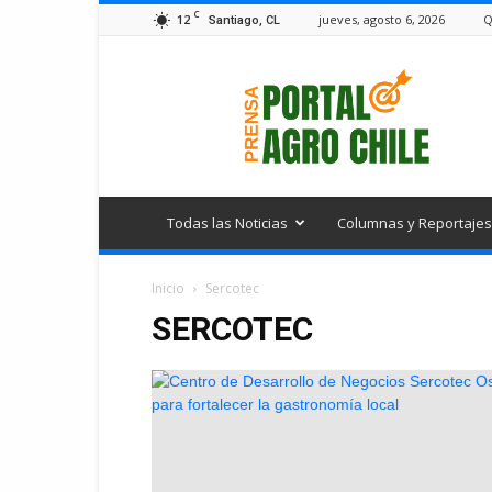
C
12
jueves, agosto 6, 2026
Q
Santiago, CL
Portal
Agro
Chile
Todas las Noticias
Columnas y Reportajes
Inicio
Sercotec
SERCOTEC