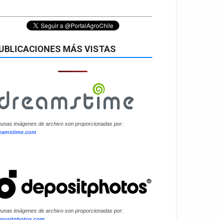
UBLICACIONES MÁS VISTAS
gunas imágenes de archivo son proporcionadas por:
eamstime.com
gunas imágenes de archivo son proporcionadas por:
positphotos.com