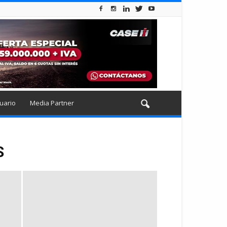
uario
Media Partner
S