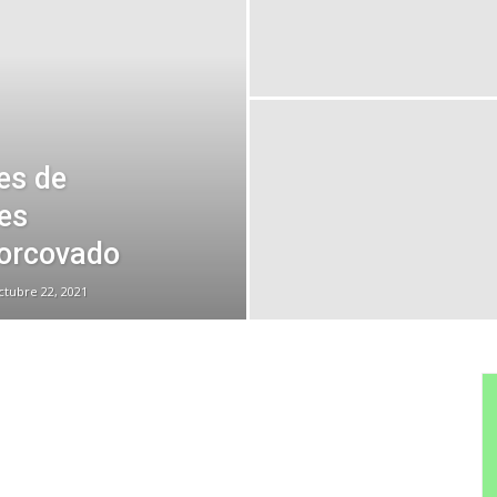
es de
es
Corcovado
ctubre 22, 2021