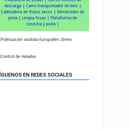
descarga
|
Carro transportador de bins
|
Calibradora de frutos secos
|
Remecedor de
piola
|
Limpia fosas
|
Plataforma de
cosecha y poda
|
ÍGUENOS EN REDES SOCIALES