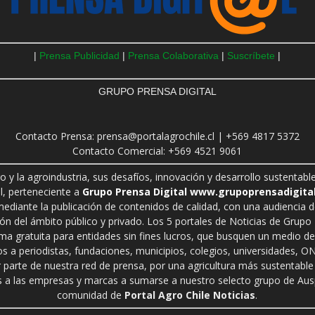
|
Prensa Publicidad
|
Prensa Colaborativa
|
Suscríbete
|
GRUPO PRENSA DIGITAL
Contacto Prensa: prensa@portalagrochile.cl | +569 4817 5372
Contacto Comercial: +569 4521 9061
ro y la agroindustria, sus desafíos, innovación y desarrollo sustenta
l, perteneciente a
Grupo Prensa Digital www.grupoprensadigital
 mediante la publicación de contenidos de calidad, con una audiencia 
n del ámbito público y privado. Los 5 portales de Noticias de Grupo P
rma gratuita para entidades sin fines lucros, que busquen un medio de 
s a periodistas, fundaciones, municipios, colegios, universidades, ON
r parte de nuestra red de prensa, por una agricultura más sustentable 
a las empresas y marcas a sumarse a nuestro selecto grupo de Auspi
comunidad de
Portal Agro Chile Noticias
.