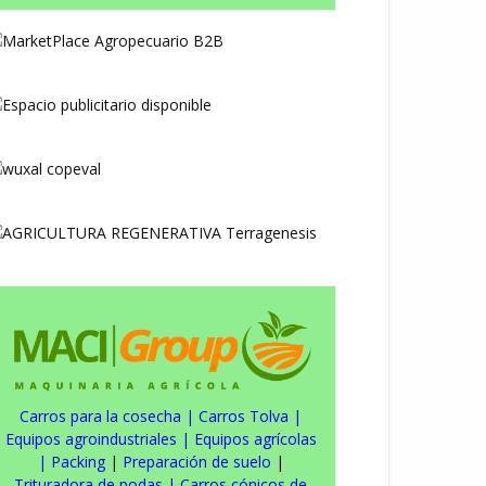
Carros para la cosecha
|
Carros Tolva
|
Equipos agroindustriales
|
Equipos agrícolas
|
Packing
|
Preparación de suelo
|
Trituradora de podas
|
Carros cónicos de