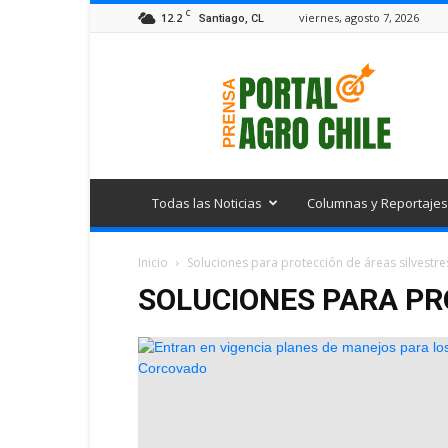
C
12.2
viernes, agosto 7, 2026
Santiago, CL
Portal
Agro
Chile
Todas las Noticias
Columnas y Reportajes
Inicio
Soluciones para protección de áreas silvestre
SOLUCIONES PARA PR