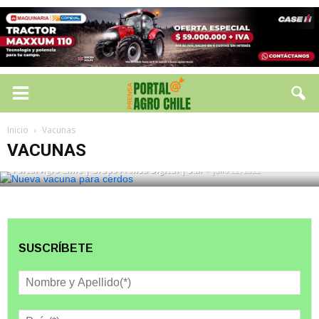
VACUNAS
En Chile presentan nueva vacuna para
cerdos contra Mal Rojo, Parvovirosis y
Inicio
Vacunas
Leptospirosis
VACUNAS
Portal Agro Chile | Grupo Prensa Digital | S.M
-
julio 22, 2022
SUSCRÍBETE