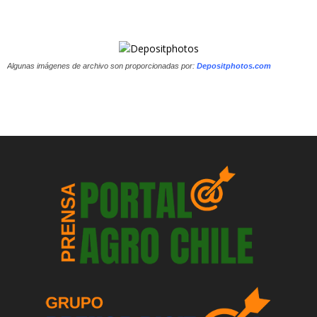
Algunas imágenes de archivo son proporcionadas por:
Depositphotos.com