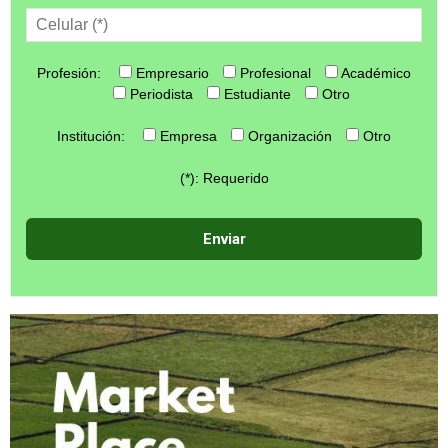
Profesión:
Empresario
Profesional
Académico
Periodista
Estudiante
Otro
Institución:
Empresa
Organización
Otro
(*): Requerido