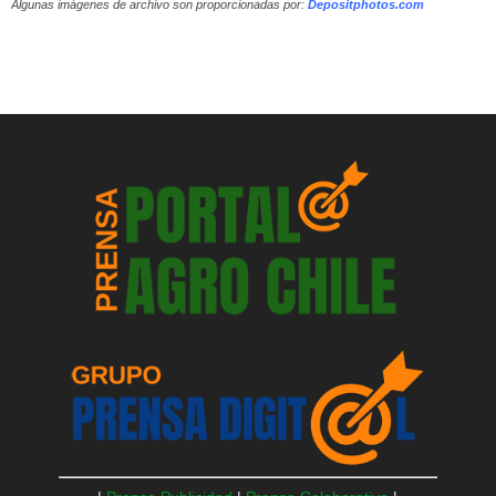
Algunas imágenes de archivo son proporcionadas por:
Depositphotos.com