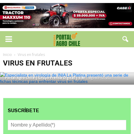
VIRUS EN FRUTALES
Especialista en virología de INIA La
Inicio
Virus en frutales
Platina presentó una serie de fichas
VIRUS EN FRUTALES
técnicas para enfrentar virus en frutales
Portal Agro Chile | Grupo Prensa Digital | S.M
-
agosto 12, 2021
SUSCRÍBETE