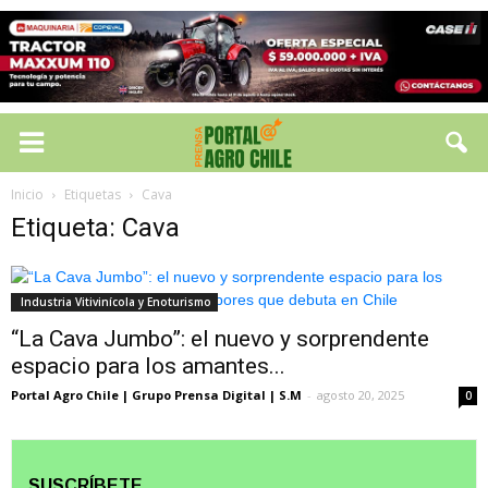
Inicio
Etiquetas
Cava
Etiqueta: Cava
Industria Vitivinícola y Enoturismo
“La Cava Jumbo”: el nuevo y sorprendente
espacio para los amantes...
Portal Agro Chile | Grupo Prensa Digital | S.M
-
agosto 20, 2025
0
SUSCRÍBETE