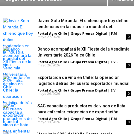
Javier Soto Miranda: El chileno que hoy define
tendencias en la industria mundial del...
Portal Agro Chile | Grupo Prensa Digital | F.M
-
mayo 27, 2026
0
Bahco acompañará la XII Fiesta de la Vendimia
Universitaria 2026 Talca Chile
Portal Agro Chile / Grupo Prensa Digital | E.V
-
mayo 26, 2026
0
Exportación de vino en Chile: la operación
logística detrás del cuarto exportador mundial
Portal Agro Chile / Grupo Prensa Digital | E.V
-
mayo 26, 2026
0
SAG capacita a productores de vinos de Itata
para enfrentar exigencias de exportación
Portal Agro Chile | Grupo Prensa Digital | F.M
-
mayo 18, 2026
0