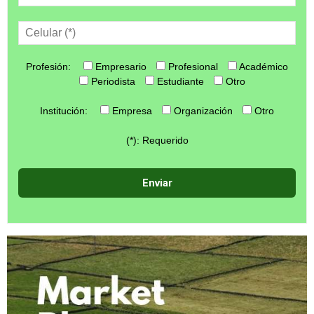
Profesión:
Empresario
Profesional
Académico
Periodista
Estudiante
Otro
Institución:
Empresa
Organización
Otro
(*): Requerido