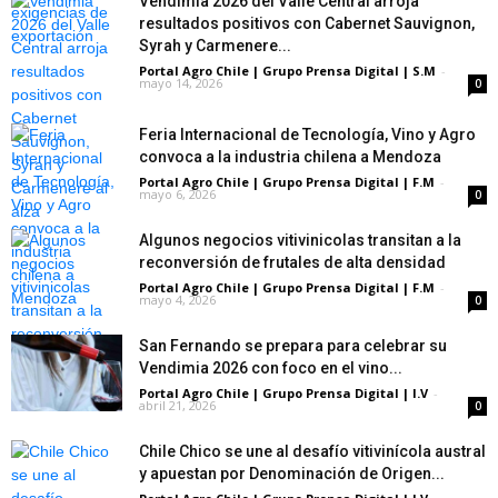
Vendimia 2026 del Valle Central arroja
resultados positivos con Cabernet Sauvignon,
Syrah y Carmenere...
Portal Agro Chile | Grupo Prensa Digital | S.M
-
mayo 14, 2026
0
Feria Internacional de Tecnología, Vino y Agro
convoca a la industria chilena a Mendoza
Portal Agro Chile | Grupo Prensa Digital | F.M
-
mayo 6, 2026
0
Algunos negocios vitivinicolas transitan a la
reconversión de frutales de alta densidad
Portal Agro Chile | Grupo Prensa Digital | F.M
-
mayo 4, 2026
0
San Fernando se prepara para celebrar su
Vendimia 2026 con foco en el vino...
Portal Agro Chile | Grupo Prensa Digital | I.V
-
abril 21, 2026
0
Chile Chico se une al desafío vitivinícola austral
y apuestan por Denominación de Origen...