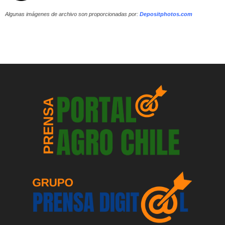
Algunas imágenes de archivo son proporcionadas por:
Depositphotos.com