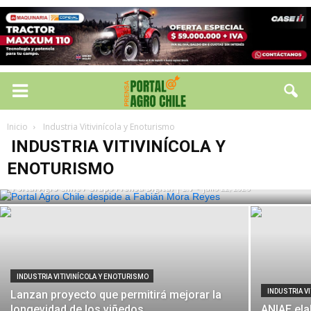
Inicio
Industria Vitivinícola y Enoturismo
INDUSTRIA VITIVINÍCOLA Y ENOTURISMO
INDUSTRIA VITIVINÍCOLA Y
Portal Agro Chile despide a Fabián Mora
Reyes
ENOTURISMO
Portal Agro Chile / Grupo Prensa Digital | E.V
-
julio 22, 2026
INDUSTRIA VITIVINÍCOLA Y ENOTURISMO
INDUSTRIA V
Lanzan proyecto que permitirá mejorar la
longevidad de los viñedos
ANIAE ela