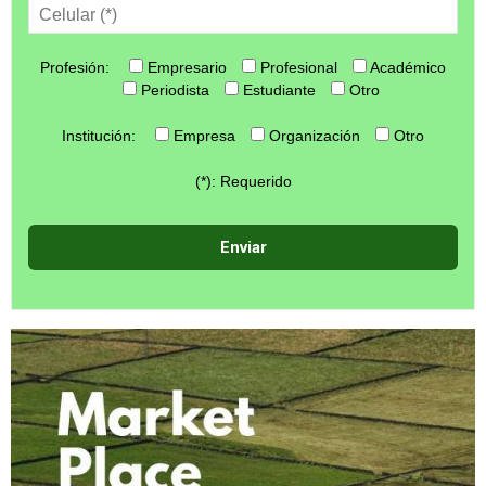
Profesión:
Empresario
Profesional
Académico
Periodista
Estudiante
Otro
Institución:
Empresa
Organización
Otro
(*): Requerido