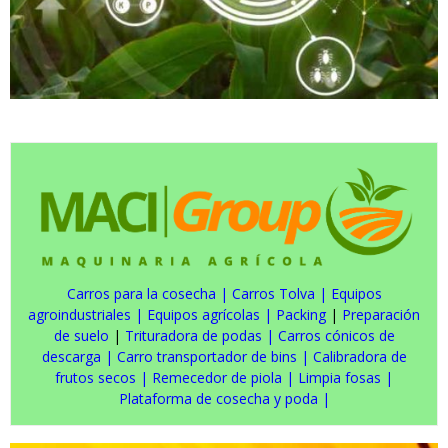
Carros para la cosecha
|
Carros Tolva
|
Equipos
agroindustriales
|
Equipos agrícolas
|
Packing
|
Preparación
de suelo
|
Trituradora de podas
|
Carros cónicos de
descarga
|
Carro transportador de bins
|
Calibradora de
frutos secos
|
Remecedor de piola
|
Limpia fosas
|
Plataforma de cosecha y poda
|