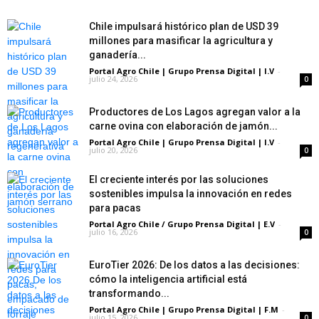
Chile impulsará histórico plan de USD 39
millones para masificar la agricultura y
ganadería...
Portal Agro Chile | Grupo Prensa Digital | I.V
-
julio 24, 2026
0
Productores de Los Lagos agregan valor a la
carne ovina con elaboración de jamón...
Portal Agro Chile | Grupo Prensa Digital | I.V
-
julio 20, 2026
0
El creciente interés por las soluciones
sostenibles impulsa la innovación en redes
para pacas
Portal Agro Chile / Grupo Prensa Digital | E.V
-
julio 16, 2026
0
EuroTier 2026: De los datos a las decisiones:
cómo la inteligencia artificial está
transformando...
Portal Agro Chile | Grupo Prensa Digital | F.M
-
julio 15, 2026
0