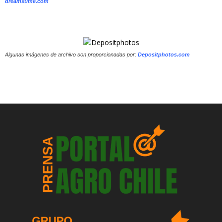
dreamstime.com
Algunas imágenes de archivo son proporcionadas por:
Depositphotos.com