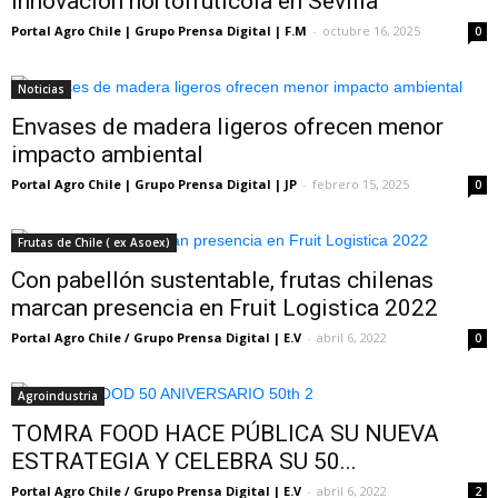
innovación hortofrutícola en Sevilla
Portal Agro Chile | Grupo Prensa Digital | F.M
-
octubre 16, 2025
0
Noticias
Envases de madera ligeros ofrecen menor
impacto ambiental
Portal Agro Chile | Grupo Prensa Digital | JP
-
febrero 15, 2025
0
Frutas de Chile ( ex Asoex)
Con pabellón sustentable, frutas chilenas
marcan presencia en Fruit Logistica 2022
Portal Agro Chile / Grupo Prensa Digital | E.V
-
abril 6, 2022
0
Agroindustria
TOMRA FOOD HACE PÚBLICA SU NUEVA
ESTRATEGIA Y CELEBRA SU 50...
Portal Agro Chile / Grupo Prensa Digital | E.V
-
abril 6, 2022
2