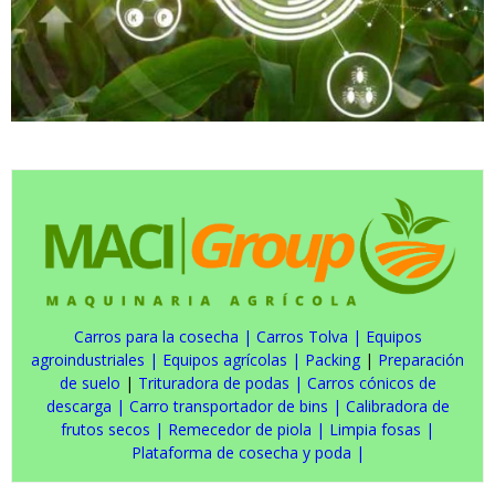
Carros para la cosecha
|
Carros Tolva
|
Equipos
agroindustriales
|
Equipos agrícolas
|
Packing
|
Preparación
de suelo
|
Trituradora de podas
|
Carros cónicos de
descarga
|
Carro transportador de bins
|
Calibradora de
frutos secos
|
Remecedor de piola
|
Limpia fosas
|
Plataforma de cosecha y poda
|