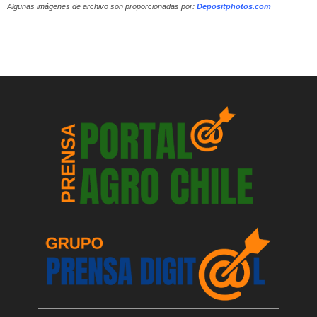
Algunas imágenes de archivo son proporcionadas por:
Depositphotos.com