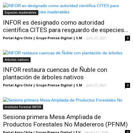
Especies maderables
INFOR es designado como autoridad
científica CITES para resguardo de especies...
Portal Agro Chile | Grupo Prensa Digital | S.M
-
julio 27, 2021
0
Árboles nativos
INFOR restaura cuencas de Ñuble con
plantación de árboles nativos
Portal Agro Chile | Grupo Prensa Digital | S.M
-
julio 27, 2021
0
Instituto Forestal INFOR
Sesiona primera Mesa Ampliada de
Productos Forestales No Madereros (PFNM)
Portal Agro Chile / Grupo Prensa Digital | E.V
-
agosto 11, 2020
0