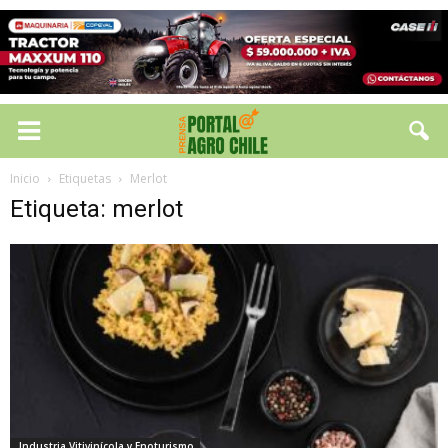
Inicio
Etiquetas
Merlot
Etiqueta: merlot
Industria Vitivinícola y Enoturismo