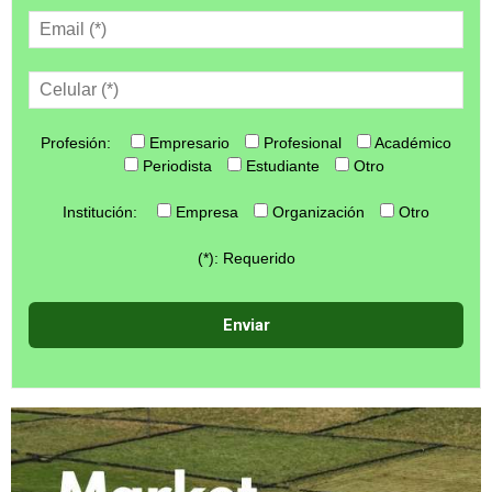
Profesión:
Empresario
Profesional
Académico
Periodista
Estudiante
Otro
Institución:
Empresa
Organización
Otro
(*): Requerido