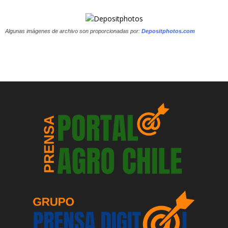
Algunas imágenes de archivo son proporcionadas por:
Depositphotos.com