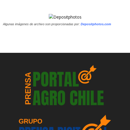
Algunas imágenes de archivo son proporcionadas por:
Depositphotos.com