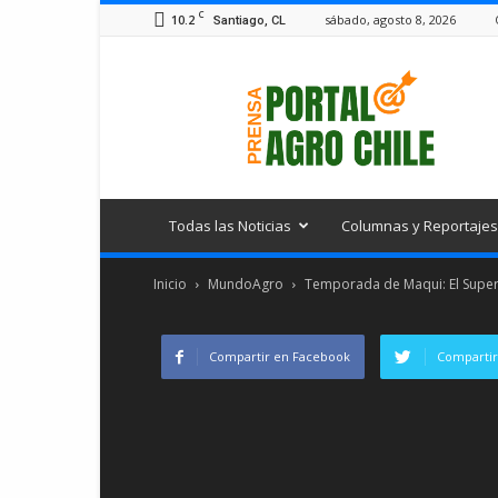
C
10.2
sábado, agosto 8, 2026
Santiago, CL
Portal
Agro
Chile
Todas las Noticias
Columnas y Reportajes
Inicio
MundoAgro
Temporada de Maqui: El Super
Compartir en Facebook
Compartir