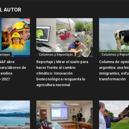
L AUTOR
ortajes
Columnas y Reportajes
Columnas y Report
NAF abre
Reportaje | Mirar el suelo para
Columna de opinió
para labores de
hacer frente al cambio
argentina: una his
cendios
climático: Innovación
inmigrantes, esf
6-2027
biotecnológica resguarda la
transformación
agricultura nacional