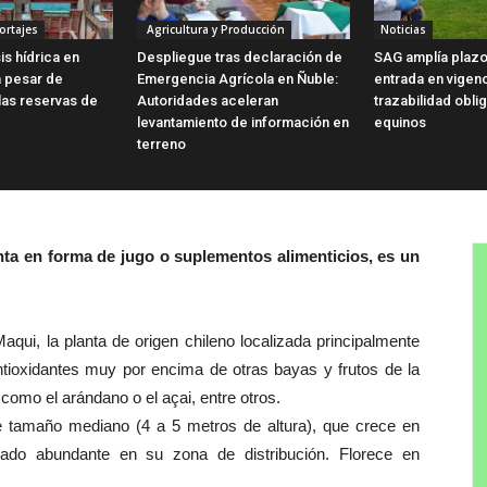
ortajes
Agricultura y Producción
Noticias
is hídrica en
Despliegue tras declaración de
SAG amplía plazo
a pesar de
Emergencia Agrícola en Ñuble:
entrada en vigen
las reservas de
Autoridades aceleran
trazabilidad obli
levantamiento de información en
equinos
terreno
ta en forma de jugo o suplementos alimenticios, es un
qui, la planta de origen chileno localizada principalmente
antioxidantes muy por encima de otras bayas y frutos de la
como el arándano o el açai, entre otros.
 de tamaño mediano (4 a 5 metros de altura), que crece en
ado abundante en su zona de distribución. Florece en