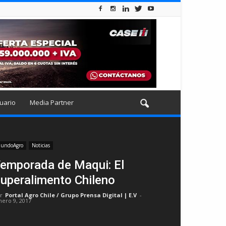
uario
Media Partner
undoAgro
Noticias
emporada de Maqui: El
uperalimento Chileno
r
Portal Agro Chile / Grupo Prensa Digital | E.V
-
nero 9, 2017