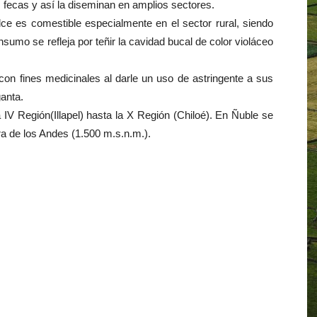
s fecas y así la diseminan en amplios sectores.
ulce es comestible especialmente en el sector rural, siendo
umo se refleja por teñir la cavidad bucal de color violáceo
on fines medicinales al darle un uso de astringente a sus
ganta.
 IV Región(Illapel) hasta la X Región (Chiloé). En Ñuble se
era de los Andes (1.500 m.s.n.m.).