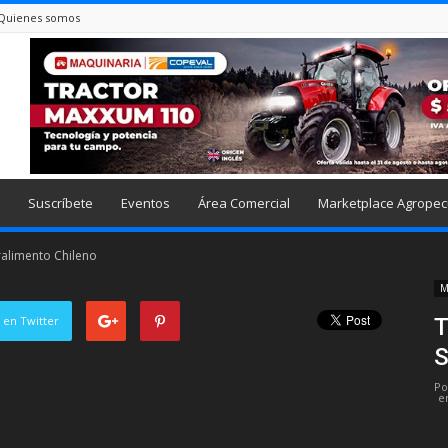
Quienes somos
Suscríbete
Eventos
Área Comercial
Marketplace Agropec
alimento Chileno
M
 en Twitter
T
S
Po
e