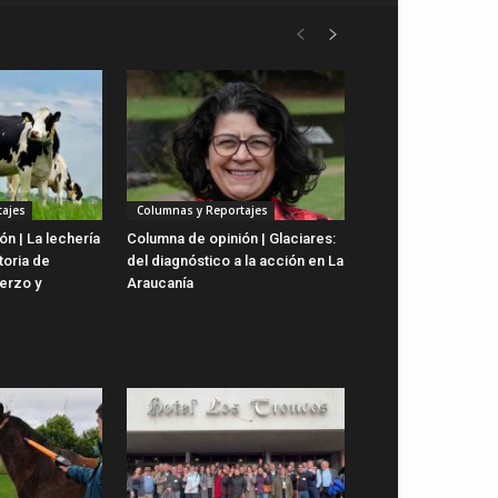
ajes
Columnas y Reportajes
n | La lechería
Columna de opinión | Glaciares:
toria de
del diagnóstico a la acción en La
uerzo y
Araucanía