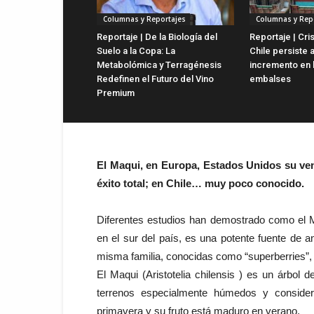
Columnas y Reportajes
Columnas y Rep
Reportaje | De la Biología del
Reportaje | Cris
Suelo a la Copa: La
Chile persiste 
Metabolómica y Terragénesis
incremento en 
Redefinen el Futuro del Vino
embalses
Premium
El Maqui, en Europa, Estados Unidos su ven
éxito total; en Chile… muy poco conocido.
Diferentes estudios han demostrado como el Ma
en el sur del país, es una potente fuente de 
misma familia, conocidas como “superberries”, 
El Maqui (Aristotelia chilensis ) es un árbol
terrenos especialmente húmedos y consider
primavera y su fruto está maduro en verano.