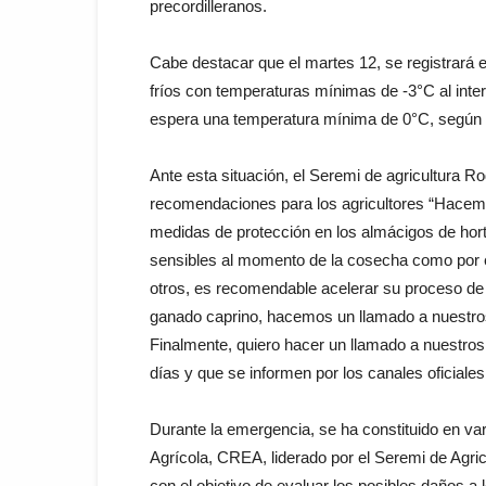
precordilleranos.
Cabe destacar que el martes 12, se registrará 
fríos con temperaturas mínimas de -3°C al interi
espera una temperatura mínima de 0°C, según el
Ante esta situación, el Seremi de agricultura 
recomendaciones para los agricultores “Hacemo
medidas de protección en los almácigos de hort
sensibles al momento de la cosecha como por ej
otros, es recomendable acelerar su proceso de r
ganado caprino, hacemos un llamado a nuestros
Finalmente, quiero hacer un llamado a nuestros 
días y que se informen por los canales oficiale
Durante la emergencia, se ha constituido en v
Agrícola, CREA, liderado por el Seremi de Agric
con el objetivo de evaluar los posibles daños a 