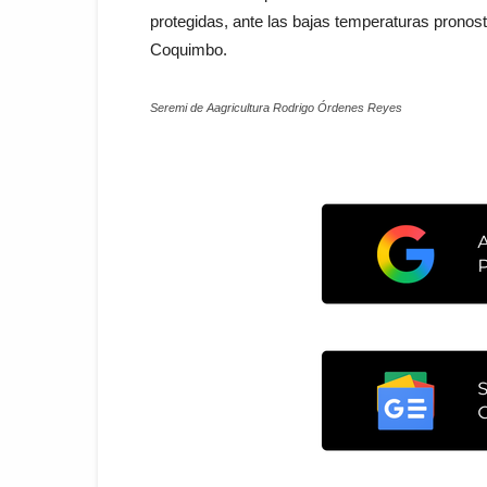
protegidas, ante las bajas temperaturas pronos
Coquimbo.
Seremi de Aagricultura Rodrigo Órdenes Reyes