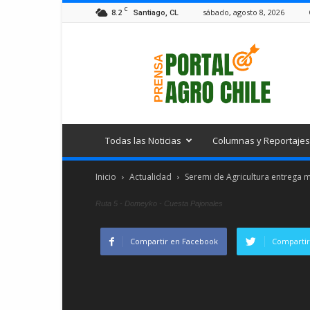
C
8.2
sábado, agosto 8, 2026
Santiago, CL
Portal
Agro
Chile
Todas las Noticias
Columnas y Reportajes
Inicio
Actualidad
Seremi de Agricultura entrega 
Ruta 5 - Domeyko - Cuesta Pajonales
Compartir en Facebook
Compartir