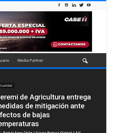
uario
Media Partner
ctualidad
eremi de Agricultura entrega
edidas de mitigación ante
fectos de bajas
emperaturas
r
Portal Agro Chile / Grupo Prensa Digital | E.V
-