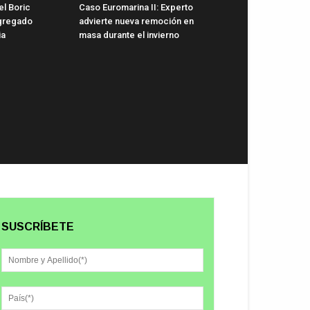
el Boric
Caso Euromarina II: Experto
gregado
advierte nueva remoción en
ia
masa durante el invierno
SUSCRÍBETE