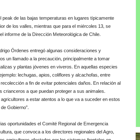
el peak de las bajas temperaturas en lugares típicamente
or de los valles, mientras que para el miércoles 13, se
 informe de la Dirección Meteorológica de Chile.
Rodrigo Órdenes entregó algunas consideraciones y
s un llamado a la precaución, principalmente a tomar
alizas y plantas jóvenes en viveros. En aquellas especies
emplo: lechugas, apios, coliflores y alcachofas, entre
ecolección a fin de evitar potenciales daños. En relación al
 crianceros a que puedan proteger a sus animales.
agricultores a estar atentos a lo que va a suceder en estos
s de Gobierno”.
arias oportunidades el Comité Regional de Emergencia
ultura, que convoca a los directores regionales del Agro,
los agricultores afectados por los sistemas frontales en