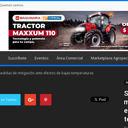
Quienes somos
Suscríbete
Eventos
Área Comercial
Marketplace Agropec
medidas de mitigación ante efectos de bajas temperaturas
A
S
 en Twitter
m
e
t
Po