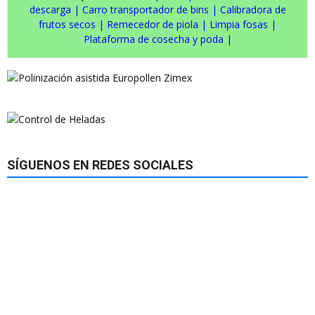
descarga
|
Carro transportador de bins
|
Calibradora de
frutos secos
|
Remecedor de piola
|
Limpia fosas
|
Plataforma de cosecha y poda
|
SÍGUENOS EN REDES SOCIALES