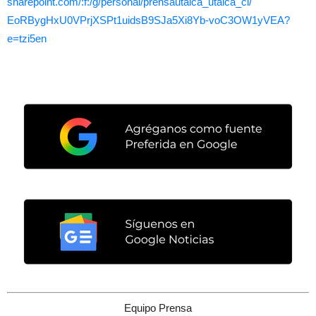
sharepoint.com/:f:/g/personal/
prensautalca_utalca_cl/
EoRBygHxU0VPrjXSPt1uidsB9SJa5X
i8Yb-voC3OW1yVEA?
e=tzi5en
Equipo Prensa