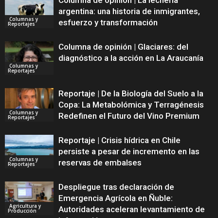
Columna de opinión | La lechería
argentina: una historia de inmigrantes,
Columnas y
esfuerzo y transformación
Reportajes
Columna de opinión | Glaciares: del
diagnóstico a la acción en La Araucanía
Columnas y
Reportajes
Reportaje | De la Biología del Suelo a la
Copa: La Metabolómica y Terragénesis
Columnas y
Redefinen el Futuro del Vino Premium
Reportajes
Reportaje | Crisis hídrica en Chile
persiste a pesar de incremento en las
Columnas y
reservas de embalses
Reportajes
Despliegue tras declaración de
Emergencia Agrícola en Ñuble:
Agricultura y
Autoridades aceleran levantamiento de
Producción