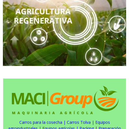
Carros para la cosecha
|
Carros Tolva
|
Equipos
agroindustriales
|
Equipos agrícolas
|
Packing
|
Preparación