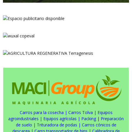
Carros para la cosecha
|
Carros Tolva
|
Equipos
agroindustriales
|
Equipos agrícolas
|
Packing
|
Preparación
de suelo
|
Trituradora de podas
|
Carros cónicos de
descarga
|
Carro transportador de bins
|
Calibradora de