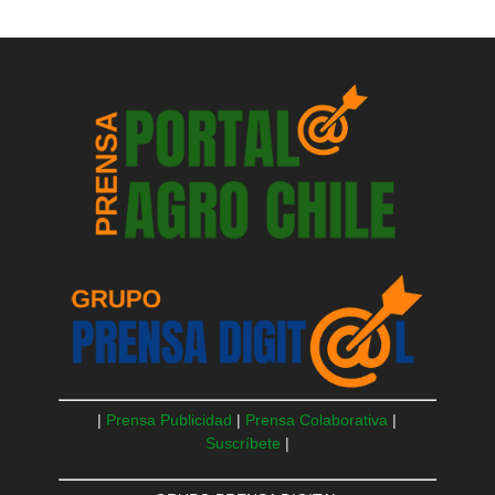
|
Prensa Publicidad
|
Prensa Colaborativa
|
Suscríbete
|