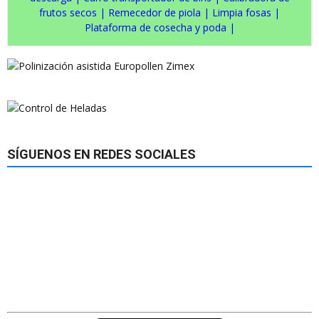
frutos secos
|
Remecedor de piola
|
Limpia fosas
|
Plataforma de cosecha y poda
|
SÍGUENOS EN REDES SOCIALES