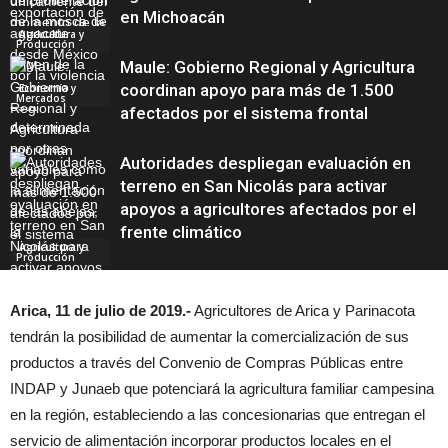
en Michoacán
Agricultura y
Producción
Maule: Gobierno Regional y Agricultura
coordinan apoyo para más de 1.500
Economía y
Mercados
afectados por el sistema frontal
Autoridades despliegan evaluación en
terreno en San Nicolás para activar
apoyos a agricultores afectados por el
frente climático
Agricultura y
Producción
Arica, 11 de julio de 2019.-
Agricultores de Arica y Parinacota
tendrán la posibilidad de aumentar la comercialización de sus
Sostenibilidad y
Medio Ambiente
productos a través del Convenio de Compras Públicas entre
INDAP y Junaeb que potenciará la agricultura familiar campesina
en la región, estableciendo a las concesionarias que entregan el
servicio de alimentación incorporar productos locales en el