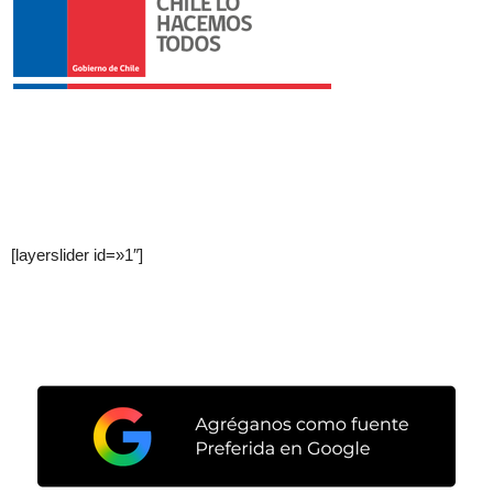
[layerslider id=»1″]