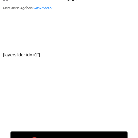
Maquinaria Agrícola
www.maci.cl
[layerslider id=»1″]