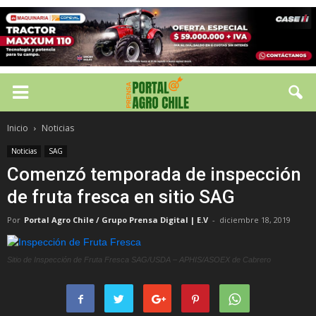
Inicio
Noticias
Noticias
SAG
Comenzó temporada de inspección
de fruta fresca en sitio SAG
Por
Portal Agro Chile / Grupo Prensa Digital | E.V
-
diciembre 18, 2019
Sitio de Inspección de Fruta Fresca SAG/USDA – APHIS/ASOEX de Cabrero