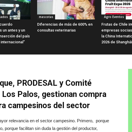
cados
mascotas
Agro Eventos
Acuerdo
Diferencias de más de 600% en
Frutas de Chile in
 un antes y un
consultas veterinarias
empresas socias 
nserción del país
la China Internati
internacional”
2026 de Shanghái
ique, PRODESAL y Comité
 Los Palos,
gestionan compra
ra campesinos del sector
yor relevancia en el sector campesino. Primero, porque
 porque facilitan sin duda la gestión del productor,