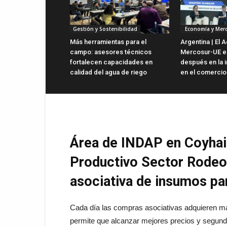
Gestión y Sostenibilidad
Economía y Mer
Más herramientas para el
Argentina | El 
campo: asesores técnicos
Mercosur-UE es
fortalecen capacidades en
después en la i
calidad del agua de riego
en el comercio 
Área de INDAP en Coyha
Productivo Sector Rodeo
asociativa de insumos pa
Cada día las compras asociativas adquieren ma
permite que alcanzar mejores precios y segundo,