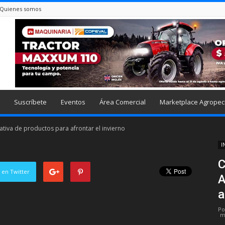
Quienes somos
Suscríbete
Eventos
Área Comercial
Marketplace Agropec
iva de productos para afrontar el invierno
I
C
 en Twitter
A
a
Po
m