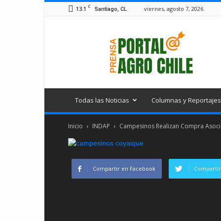
C
13.1
viernes, agosto 7, 2026
Santiago, CL
Portal
Agro
Chile
Todas las Noticias
Columnas y Reportajes
Inicio
INDAP
Campesinos Realizan Compra Asociat
Compartir en Facebook
Compartir