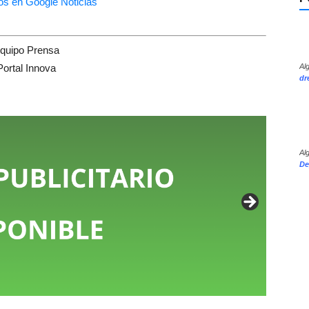
quipo Prensa
Al
Portal Innova
dr
Al
De