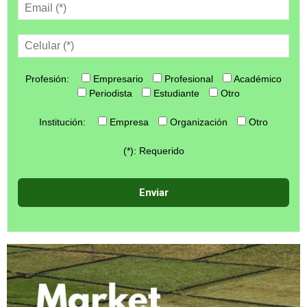
Profesión:
Empresario
Profesional
Académico
Periodista
Estudiante
Otro
Institución:
Empresa
Organización
Otro
(*): Requerido