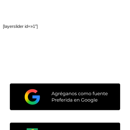
[layerslider id=»1″]