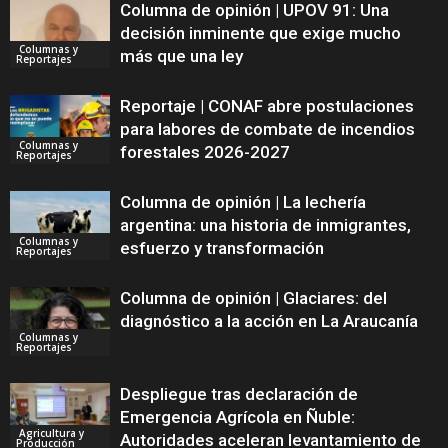
Columna de opinión | UPOV 91: Una
decisión inminente que exige mucho
Columnas y
más que una ley
Reportajes
Reportaje | CONAF abre postulaciones
para labores de combate de incendios
Columnas y
forestales 2026-2027
Reportajes
Columna de opinión | La lechería
argentina: una historia de inmigrantes,
Columnas y
esfuerzo y transformación
Reportajes
Columna de opinión | Glaciares: del
diagnóstico a la acción en La Araucanía
Columnas y
Reportajes
Despliegue tras declaración de
Emergencia Agrícola en Ñuble:
Agricultura y
Autoridades aceleran levantamiento de
Producción