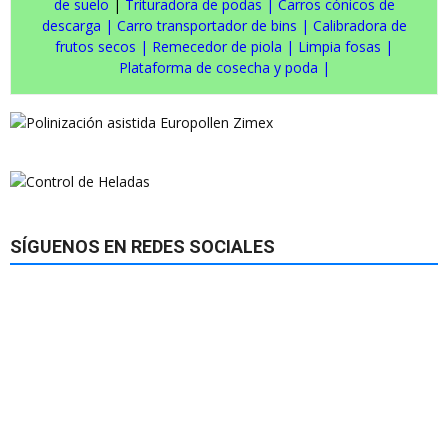
de suelo
|
Trituradora de podas
|
Carros cónicos de
descarga
|
Carro transportador de bins
|
Calibradora de
frutos secos
|
Remecedor de piola
|
Limpia fosas
|
Plataforma de cosecha y poda
|
SÍGUENOS EN REDES SOCIALES