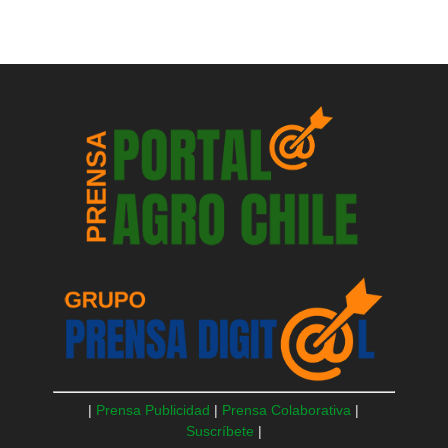
|
Prensa Publicidad
|
Prensa Colaborativa
|
Suscríbete
|