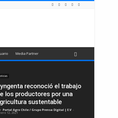
uario
Media Partner
oticias
yngenta reconoció el trabajo
e los productores por una
gricultura sustentable
r
Portal Agro Chile / Grupo Prensa Digital | E.V
-
nero 12, 2021