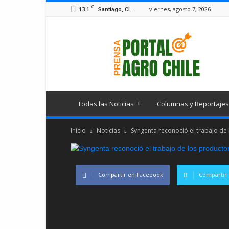
C
13.1
viernes, agosto 7, 2026
Santiago, CL
Portal
Agro
Chile
Todas las Noticias
Columnas y Reportajes
Inicio
Noticias
Syngenta reconoció el trabajo de 
Compartir en Facebook
Compartir 