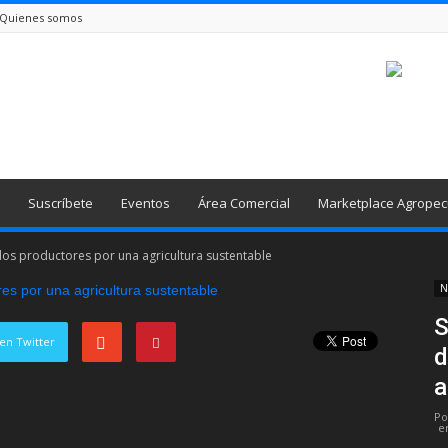
Quienes somos
Suscríbete
Eventos
Área Comercial
Marketplace Agropec
los productores por una agricultura sustentable
N
S
en Twitter
d
a
Po
e