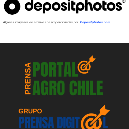
Algunas imágenes de archivo son proporcionadas por:
Depositphotos.com