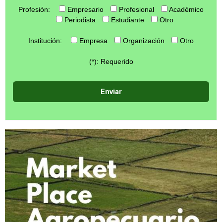
Profesión:
Empresario
Profesional
Académico
Periodista
Estudiante
Otro
Institución:
Empresa
Organización
Otro
(*): Requerido