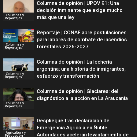
Columna de opinión | UPOV 91: Una
decisión inminente que exige mucho
Columnas y
más que una ley
Reportajes
Reportaje | CONAF abre postulaciones
para labores de combate de incendios
Columnas y
forestales 2026-2027
Reportajes
Columna de opinión | La lechería
argentina: una historia de inmigrantes,
Columnas y
esfuerzo y transformación
Reportajes
Columna de opinión | Glaciares: del
diagnóstico a la acción en La Araucanía
Columnas y
Reportajes
Despliegue tras declaración de
Emergencia Agrícola en Ñuble:
Agricultura y
Autoridades aceleran levantamiento de
Producción