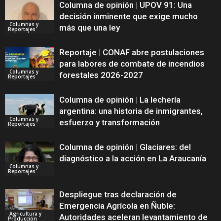
Columna de opinión | UPOV 91: Una
decisión inminente que exige mucho
Columnas y
más que una ley
Reportajes
Reportaje | CONAF abre postulaciones
para labores de combate de incendios
Columnas y
forestales 2026-2027
Reportajes
Columna de opinión | La lechería
argentina: una historia de inmigrantes,
Columnas y
esfuerzo y transformación
Reportajes
Columna de opinión | Glaciares: del
diagnóstico a la acción en La Araucanía
Columnas y
Reportajes
Despliegue tras declaración de
Emergencia Agrícola en Ñuble:
Agricultura y
Autoridades aceleran levantamiento de
Producción