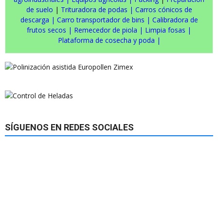
de suelo
|
Trituradora de podas
|
Carros cónicos de
descarga
|
Carro transportador de bins
|
Calibradora de
frutos secos
|
Remecedor de piola
|
Limpia fosas
|
Plataforma de cosecha y poda
|
SÍGUENOS EN REDES SOCIALES