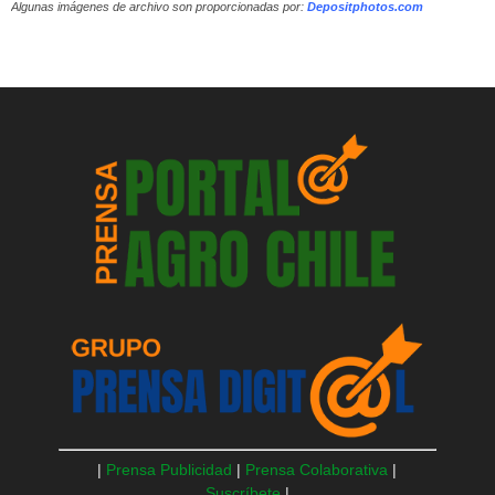
Algunas imágenes de archivo son proporcionadas por:
Depositphotos.com
|
Prensa Publicidad
|
Prensa Colaborativa
|
Suscríbete
|