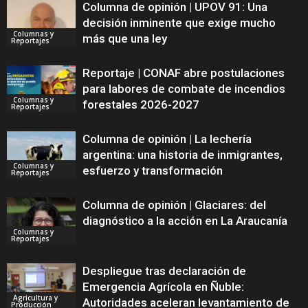
Columna de opinión | UPOV 91: Una
decisión inminente que exige mucho
Columnas y
más que una ley
Reportajes
Reportaje | CONAF abre postulaciones
para labores de combate de incendios
Columnas y
forestales 2026-2027
Reportajes
Columna de opinión | La lechería
argentina: una historia de inmigrantes,
Columnas y
esfuerzo y transformación
Reportajes
Columna de opinión | Glaciares: del
diagnóstico a la acción en La Araucanía
Columnas y
Reportajes
Despliegue tras declaración de
Emergencia Agrícola en Ñuble:
Agricultura y
Autoridades aceleran levantamiento de
Producción