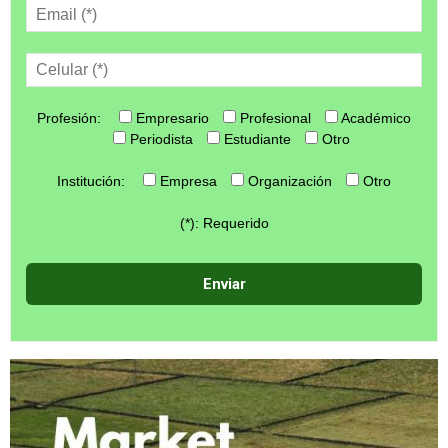
Profesión:
Empresario
Profesional
Académico
Periodista
Estudiante
Otro
Institución:
Empresa
Organización
Otro
(*): Requerido