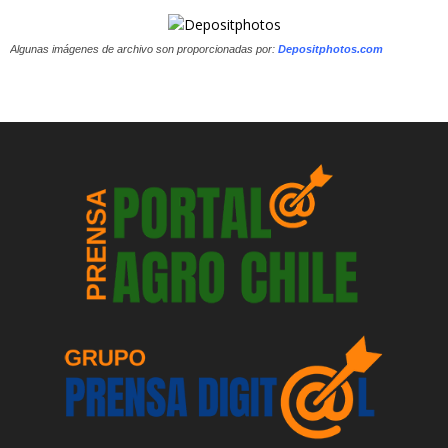
Algunas imágenes de archivo son proporcionadas por:
Depositphotos.com