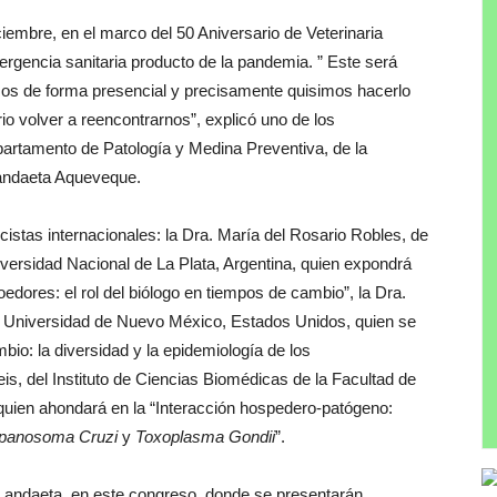
iciembre, en el marco del 50 Aniversario de Veterinaria
rgencia sanitaria producto de la pandemia. ” Este será
mos de forma presencial y precisamente quisimos hacerlo
o volver a reencontrarnos”, explicó uno de los
partamento de Patología y Medina Preventiva, de la
Landaeta Aqueveque.
istas internacionales: la Dra. María del Rosario Robles, de
versidad Nacional de La Plata, Argentina, quien expondrá
oedores: el rol del biólogo en tiempos de cambio”, la Dra.
a Universidad de Nuevo México, Estados Unidos, quien se
io: la diversidad y la epidemiología de los
s, del Instituto de Ciencias Biomédicas de la Facultad de
 quien ahondará en la “Interacción hospedero-patógeno:
panosoma Cruzi
y
Toxoplasma Gondii
”.
 Landaeta, en este congreso, donde se presentarán