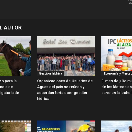
o
L AUTOR
Gestión hídrica
Economía y Merca
zo para la
Organizaciones de Usuarios de
El mes de julio m
encia de
Aguas del país se reúnen y
de los lácteos en 
ligatoria de
acuerdan fortalecer gestión
salvo en la leche 
hídrica