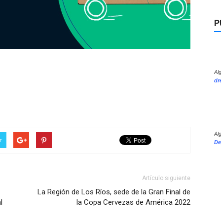
P
Al
dr
Al
r
De
Artículo siguiente
La Región de Los Ríos, sede de la Gran Final de
l
la Copa Cervezas de América 2022