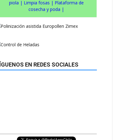
piola
|
Limpia fosas
|
Plataforma de
cosecha y poda
|
ÍGUENOS EN REDES SOCIALES