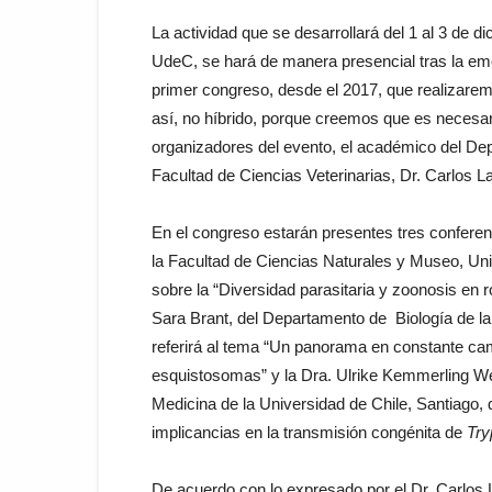
La actividad que se desarrollará del 1 al 3 de d
UdeC, se hará de manera presencial tras la eme
primer congreso, desde el 2017, que realizare
así, no híbrido, porque creemos que es necesari
organizadores del evento, el académico del De
Facultad de Ciencias Veterinarias, Dr. Carlos 
En el congreso estarán presentes tres conferenc
la Facultad de Ciencias Naturales y Museo, Uni
sobre la “Diversidad parasitaria y zoonosis en r
Sara Brant, del Departamento de Biología de l
referirá al tema “Un panorama en constante camb
esquistosomas” y la Dra. Ulrike Kemmerling Wei
Medicina de la Universidad de Chile, Santiago,
implicancias en la transmisión congénita de
Try
De acuerdo con lo expresado por el Dr. Carlos