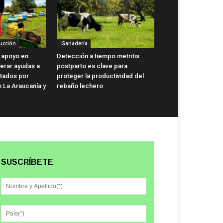
ucción
Ganadería
 apoyo en
Detección a tiempo metritis
lerar ayudas a
postparto es clave para
ctados por
proteger la productividad del
n La Araucanía y
rebaño lechero
SUSCRÍBETE