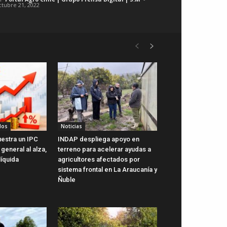
ctubre 21, 2022
dos
Noticias
uestra un IPC
INDAP despliega apoyo en
general al alza,
terreno para acelerar ayudas a
líquida
agricultores afectados por
sistema frontal en La Araucanía y
Ñuble