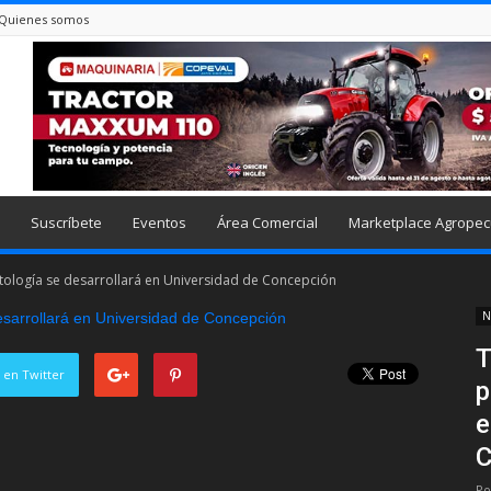
Quienes somos
Suscríbete
Eventos
Área Comercial
Marketplace Agropec
tología se desarrollará en Universidad de Concepción
N
T
 en Twitter
p
e
C
Po