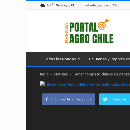
C
6.7
sábado, agosto 8, 2026
Santiago, CL
Portal
Agro
Chile
Todas las Noticias
Columnas y Reportajes
Inicio
Noticias
Tercer congreso chileno de parasi
Compartir en Facebook
Compartir