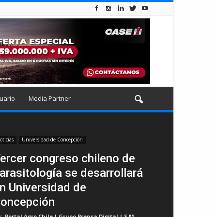
uario
Media Partner
oticias
Universidad de Concepción
ercer congreso chileno de
arasitología se desarrollará
n Universidad de
oncepción
r
Portal Agro Chile | Grupo Prensa Digital | S.M
-