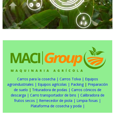
Carros para la cosecha
|
Carros Tolva
|
Equipos
agroindustriales
|
Equipos agrícolas
|
Packing
|
Preparación
de suelo
|
Trituradora de podas
|
Carros cónicos de
descarga
|
Carro transportador de bins
|
Calibradora de
frutos secos
|
Remecedor de piola
|
Limpia fosas
|
Plataforma de cosecha y poda
|