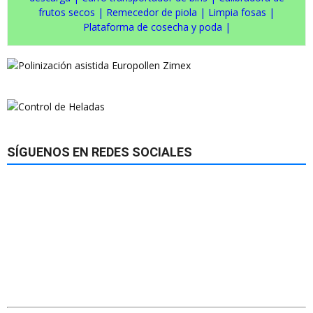
frutos secos
|
Remecedor de piola
|
Limpia fosas
|
Plataforma de cosecha y poda
|
SÍGUENOS EN REDES SOCIALES