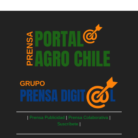
|
Prensa Publicidad
|
Prensa Colaborativa
|
Suscríbete
|