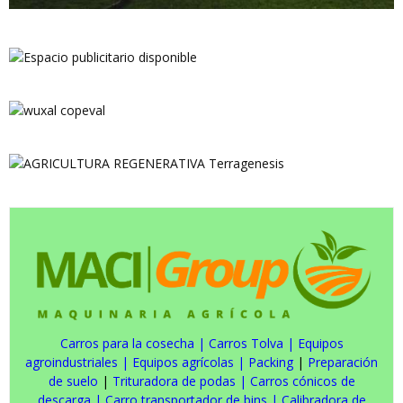
Carros para la cosecha
|
Carros Tolva
|
Equipos
agroindustriales
|
Equipos agrícolas
|
Packing
|
Preparación
de suelo
|
Trituradora de podas
|
Carros cónicos de
descarga
|
Carro transportador de bins
|
Calibradora de