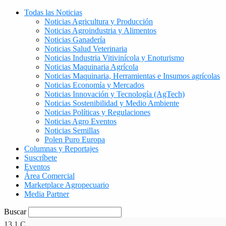
Todas las Noticias
Noticias Agricultura y Producción
Noticias Agroindustria y Alimentos
Noticias Ganadería
Noticias Salud Veterinaria
Noticias Industria Vitivinícola y Enoturismo
Noticias Maquinaria Agrícola
Noticias Maquinaria, Herramientas e Insumos agrícolas
Noticias Economía y Mercados
Noticias Innovación y Tecnología (AgTech)
Noticias Sostenibilidad y Medio Ambiente
Noticias Políticas y Regulaciones
Noticias Agro Eventos
Noticias Semillas
Polen Puro Europa
Columnas y Reportajes
Suscríbete
Eventos
Área Comercial
Marketplace Agropecuario
Media Partner
Buscar
13.1
C