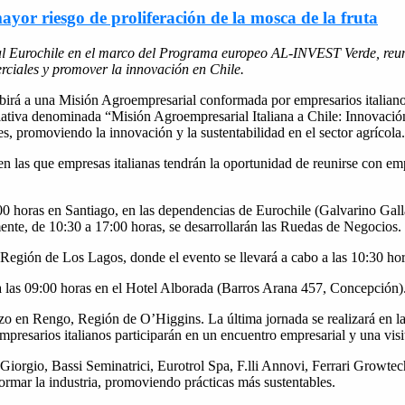
ayor riesgo de proliferación de la mosca de la fruta
Eurochile en el marco del Programa europeo AL-INVEST Verde, reunirá
erciales y promover la innovación en Chile.
ibirá a una Misión Agroempresarial conformada por empresarios italianos
ativa denominada “Misión Agroempresarial Italiana a Chile: Innovación 
, promoviendo la innovación y la sustentabilidad en el sector agrícola.
n las que empresas italianas tendrán la oportunidad de reunirse con emp
0 horas en Santiago, en las dependencias de Eurochile (Galvarino Gall
mente, de 10:30 a 17:00 horas, se desarrollarán las Ruedas de Negocios.
la Región de Los Lagos, donde el evento se llevará a cabo a las 10:30 ho
 a las 09:00 horas en el Hotel Alborada (Barros Arana 457, Concepción)
zo en Rengo, Región de O’Higgins. La última jornada se realizará en l
sarios italianos participarán en un encuentro empresarial y una visit
i Giorgio, Bassi Seminatrici, Eurotrol Spa, F.lli Annovi, Ferrari Grow
ormar la industria, promoviendo prácticas más sustentables.