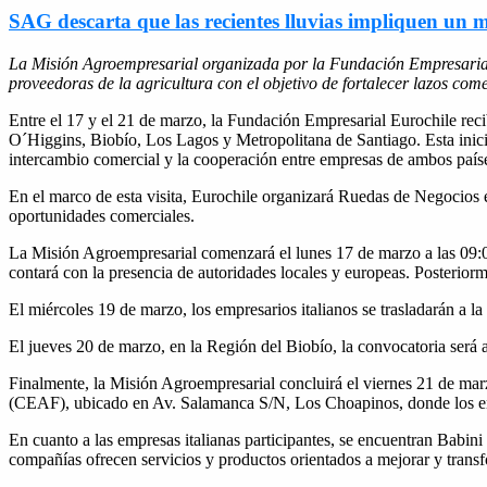
SAG descarta que las recientes lluvias impliquen un m
La Misión Agroempresarial organizada por la Fundación Empresarial 
proveedoras de la agricultura con el objetivo de fortalecer lazos com
Entre el 17 y el 21 de marzo, la Fundación Empresarial Eurochile rec
O´Higgins, Biobío, Los Lagos y Metropolitana de Santiago. Esta inici
intercambio comercial y la cooperación entre empresas de ambos países
En el marco de esta visita, Eurochile organizará Ruedas de Negocios e
oportunidades comerciales.
La Misión Agroempresarial comenzará el lunes 17 de marzo a las 09:0
contará con la presencia de autoridades locales y europeas. Posterior
El miércoles 19 de marzo, los empresarios italianos se trasladarán a 
El jueves 20 de marzo, en la Región del Biobío, la convocatoria será
Finalmente, la Misión Agroempresarial concluirá el viernes 21 de mar
(CEAF), ubicado en Av. Salamanca S/N, Los Choapinos, donde los empre
En cuanto a las empresas italianas participantes, se encuentran Babin
compañías ofrecen servicios y productos orientados a mejorar y transf