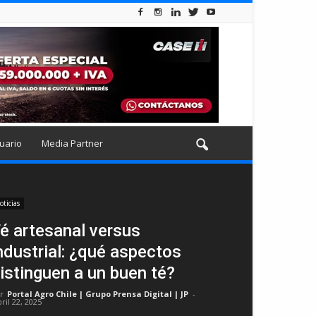
uario
Media Partner
oticias
é artesanal versus
ndustrial: ¿qué aspectos
istinguen a un buen té?
r
Portal Agro Chile | Grupo Prensa Digital | JP
-
ril 22, 2025