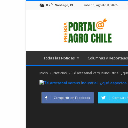
C
8.2
sábado, agosto 8, 2026
Santiago, CL
Portal
Agro
Chile
Todas las Noticias
Columnas y Reportajes
Inicio
Noticias
Té artesanal versus industrial: ¿q
Compartir en Facebook
Compartir