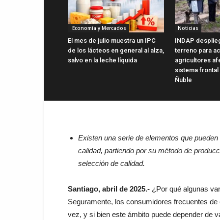
Economía y Mercados
Noticias
El mes de julio muestra un IPC
INDAP desplie
de los lácteos en general al alza,
terreno para ac
salvo en la leche líquida
agricultores a
sistema frontal
Ñuble
Existen una serie de elementos que pueden 
calidad, partiendo por su método de producc
selección de calidad.
Santiago, abril de 2025.-
¿Por qué algunas vari
Seguramente, los consumidores frecuentes de 
vez, y si bien este ámbito puede depender de v