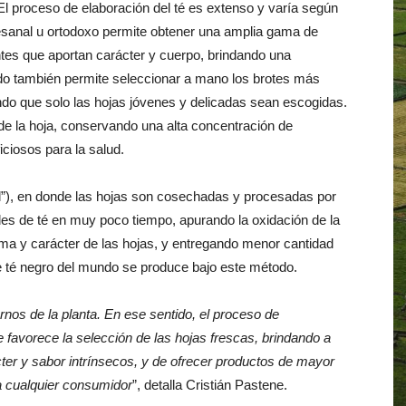
 El proceso de elaboración del té es extenso y varía según
rtesanal u ortodoxo permite obtener una amplia gama de
es que aportan carácter y cuerpo, brindando una
odo también permite seleccionar a mano los brotes más
ando que solo las hojas jóvenes y delicadas sean escogidas.
r de la hoja, conservando una alta concentración de
iciosos para la salud.
rl”), en donde las hojas son cosechadas y procesadas por
es de té en muy poco tiempo, apurando la oxidación de la
roma y carácter de las hojas, y entregando menor cantidad
e té negro del mundo se produce bajo este método.
ernos de la planta. En ese sentido, el proceso de
e favorece la selección de las hojas frescas, brindando a
ácter y sabor intrínsecos, y de ofrecer productos de mayor
 a cualquier consumidor
”, detalla Cristián Pastene.