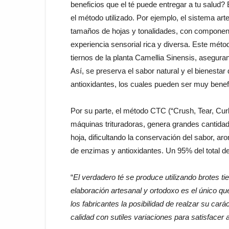
beneficios que el té puede entregar a tu salud?
el método utilizado. Por ejemplo, el sistema a
tamaños de hojas y tonalidades, con component
experiencia sensorial rica y diversa. Este mét
tiernos de la planta Camellia Sinensis, asegur
Así, se preserva el sabor natural y el bienesta
antioxidantes, los cuales pueden ser muy benef
Por su parte, el método CTC (“Crush, Tear, Cu
máquinas trituradoras, genera grandes cantidad
hoja, dificultando la conservación del sabor, a
de enzimas y antioxidantes. Un 95% del total d
“
El verdadero té se produce utilizando brotes ti
elaboración artesanal y ortodoxo es el único qu
los fabricantes la posibilidad de realzar su car
calidad con sutiles variaciones para satisfacer