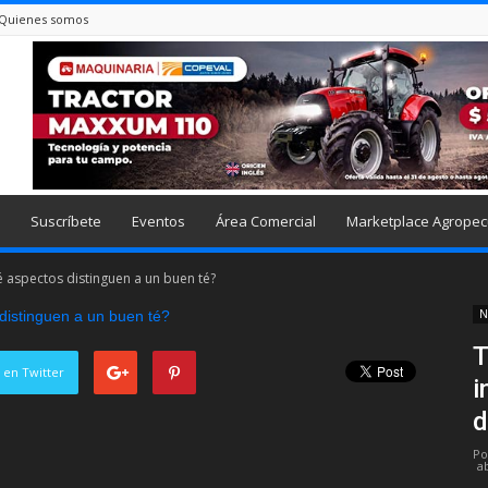
Quienes somos
Suscríbete
Eventos
Área Comercial
Marketplace Agropec
ué aspectos distinguen a un buen té?
N
T
 en Twitter
i
d
Po
ab