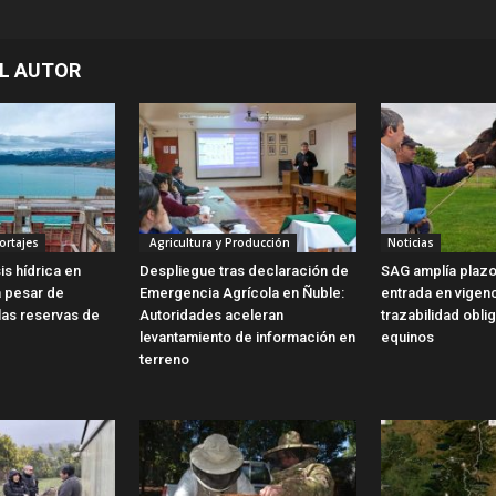
L AUTOR
ortajes
Agricultura y Producción
Noticias
is hídrica en
Despliegue tras declaración de
SAG amplía plazo
a pesar de
Emergencia Agrícola en Ñuble:
entrada en vigen
las reservas de
Autoridades aceleran
trazabilidad obli
levantamiento de información en
equinos
terreno