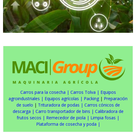
Carros para la cosecha
|
Carros Tolva
|
Equipos
agroindustriales
|
Equipos agrícolas
|
Packing
|
Preparación
de suelo
|
Trituradora de podas
|
Carros cónicos de
descarga
|
Carro transportador de bins
|
Calibradora de
frutos secos
|
Remecedor de piola
|
Limpia fosas
|
Plataforma de cosecha y poda
|