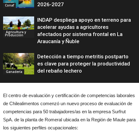
2026-2027
Conaf
INDAP despliega apoyo en terreno para
acelerar ayudas a agricultores
Agricultura y
afectados por sistema frontal en La
Producción
Araucanía y Ñuble
Detección a tiempo metritis postparto
es clave para proteger la productividad
del rebaño lechero
Ganadería
El centro de evaluación y certificación de competencias laborales
de Chilealimentos comenzó un nuevo proceso de evaluación de
competencias para 50 trabajadores/as en la empresa Surfrut
SpA. de la planta de Romeral ubicada en la Región de Maule para
los siguientes perfiles ocupacionales: