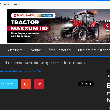
Quienes somos
Suscríbete
Eventos
Área Comercial
Marketplace Agropec
so del Toromiro: una misión que sigue en marcha hacia Rapa...
I
N
 en Twitter
E
m
h
Po