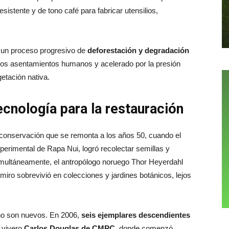
istente y de tono café para fabricar utensilios,
e un proceso progresivo de
deforestación y degradación
eros asentamientos humanos y acelerado por la presión
getación nativa.
ecnología para la restauración
 conservación que se remonta a los años 50, cuando el
erimental de Rapa Nui, logró recolectar semillas y
Simultáneamente, el antropólogo noruego Thor Heyerdahl
miro sobrevivió en colecciones y jardines botánicos, lejos
o no son nuevos. En 2006,
seis ejemplares descendientes
 vivero
Carlos Douglas de CMPC
, donde comenzó