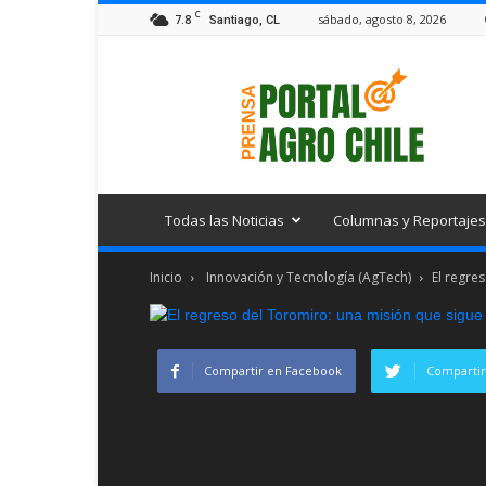
C
7.8
sábado, agosto 8, 2026
Santiago, CL
Portal
Agro
Chile
Todas las Noticias
Columnas y Reportajes
Inicio
Innovación y Tecnología (AgTech)
El regre
Compartir en Facebook
Compartir