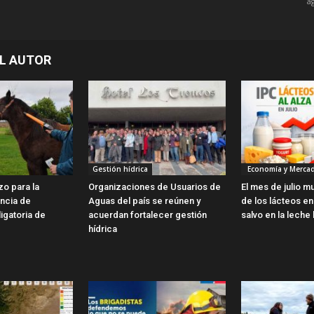
a
L AUTOR
Gestión hídrica
Economía y Merca
zo para la
Organizaciones de Usuarios de
El mes de julio m
encia de
Aguas del país se reúnen y
de los lácteos en 
ligatoria de
acuerdan fortalecer gestión
salvo en la leche 
hídrica