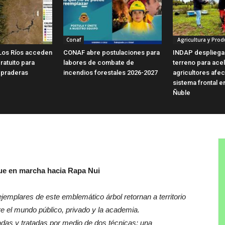
Conaf
Agricultura y Prod
Los Ríos acceden
CONAF abre postulaciones para
INDAP despliega
ratuito para
labores de combate de
terreno para ace
 praderas
incendios forestales 2026-2027
agricultores afe
sistema frontal e
Ñuble
gue en marcha hacia Rapa Nui
jemplares de este emblemático árbol retornan a territorio
tre el mundo público, privado y la academia.
adas y tratadas por medio de dos técnicas: una