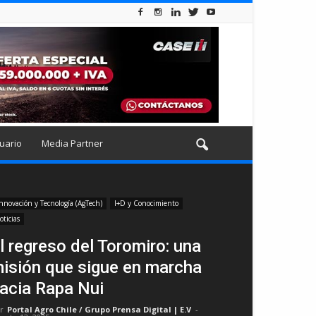
uario
Media Partner
nnovación y Tecnología (AgTech)
I+D y Conocimiento
oticias
l regreso del Toromiro: una
isión que sigue en marcha
acia Rapa Nui
r
Portal Agro Chile / Grupo Prensa Digital | E.V
-