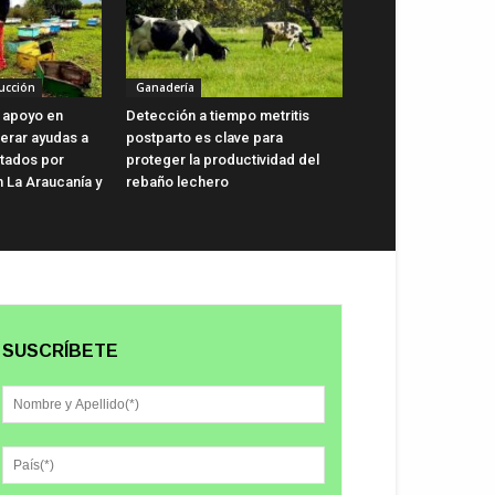
ucción
Ganadería
 apoyo en
Detección a tiempo metritis
lerar ayudas a
postparto es clave para
ctados por
proteger la productividad del
n La Araucanía y
rebaño lechero
SUSCRÍBETE