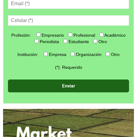
Profesión:
Empresario
Profesional
Académico
Periodista
Estudiante
Otro
Institución:
Empresa
Organización
Otro
(*): Requerido