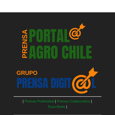
|
Prensa Publicidad
|
Prensa Colaborativa
|
Suscríbete
|