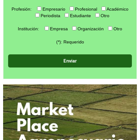
Profesión:
Empresario
Profesional
Académico
Periodista
Estudiante
Otro
Institución:
Empresa
Organización
Otro
(*): Requerido