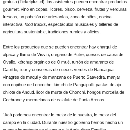
gratuita (Ticketplus.cl), los asistentes pueden encontrar productos
gourmet, vino en copas, licores, pisco, cerveza, frutas y verduras
frescas, un pabellón de artesanías, zona de niños, cocina
interactiva,
food trucks
, espectáculos musicales y talleres de
agricultura sustentable, tradiciones rurales y oficios.
Entre los productos que se pueden encontrar hay charqui de
alpaca y llama de Visviri, orégano de Putre, quesos de cabra de
Ovalle, kétchup orgánico de Olmué, turrón de amaranto de
Cabildo, licor y conservas de nueces verdes de Nancagua,
vinagres de maqui y de manzana de Puerto Saavedra, manjar
con copihue de Loncoche, kimchi de Panguipulli, pastas de ajo
chilote de Ancud, licor de murta de Chonchi, hongos morcella de
Cochrane y mermeladas de calafate de Punta Arenas.
“Acá podemos encontrar lo mejor de lo nuestro, lo mejor del
campo en la ciudad. Durante nuestro gobierno hemos hecho un
avance importante en el apoyo a la Agricultura Familiar