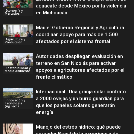
aguacate desde México por la violencia
Economía y
en Michoacán
Mercados
Maule: Gobierno Regional y Agricultura
coordinan apoyo para más de 1.500
Agricultura y
afectados por el sistema frontal
Producción
Autoridades despliegan evaluación en
terreno en San Nicolás para activar
Sostenibilidad y
apoyos a agricultores afectados por el
Medio Ambiente
frente climático
Internacional | Una granja solar contrató
a 2000 ovejas y un burro guardián para
Innovación y
Tecnología
que los paneles solares generarán
(AgTech)
energía
Manejo del estrés hídrico: qué puede
aprender Brasil de la experiencia de